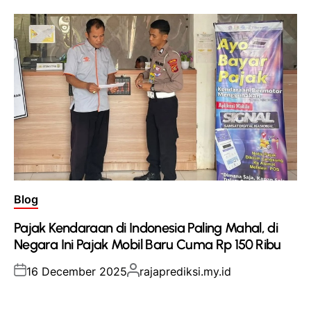
Posted
Blog
in
Pajak Kendaraan di Indonesia Paling Mahal, di
Negara Ini Pajak Mobil Baru Cuma Rp 150 Ribu
Posted
Posted
16 December 2025
rajaprediksi.my.id
on
by