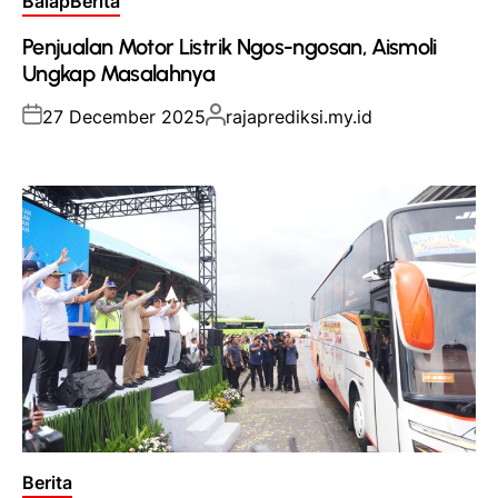
Balap
Berita
in
Penjualan Motor Listrik Ngos-ngosan, Aismoli
Ungkap Masalahnya
Posted
Posted
27 December 2025
rajaprediksi.my.id
on
by
Posted
Berita