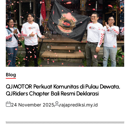
Posted
Blog
in
QJMOTOR Perkuat Komunitas di Pulau Dewata,
QJRiders Chapter Bali Resmi Deklarasi
Posted
Posted
24 November 2025
rajaprediksi.my.id
on
by