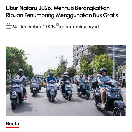
in
Libur Nataru 2026, Menhub Berangkatkan
Ribuan Penumpang Menggunakan Bus Gratis
Posted
Posted
24 December 2025
rajaprediksi.my.id
on
by
Posted
Berita
in