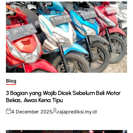
Posted
Blog
in
3 Bagian yang Wajib Dicek Sebelum Beli Motor
Bekas, Awas Kena Tipu
Posted
Posted
4 December 2025
rajaprediksi.my.id
on
by