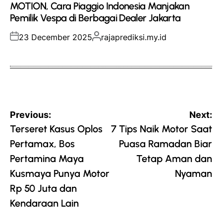
MOTION, Cara Piaggio Indonesia Manjakan
Pemilik Vespa di Berbagai Dealer Jakarta
Posted
Posted
23 December 2025
rajaprediksi.my.id
on
by
Post
Previous:
Next:
navigation
Terseret Kasus Oplos
7 Tips Naik Motor Saat
Pertamax, Bos
Puasa Ramadan Biar
Pertamina Maya
Tetap Aman dan
Kusmaya Punya Motor
Nyaman
Rp 50 Juta dan
Kendaraan Lain