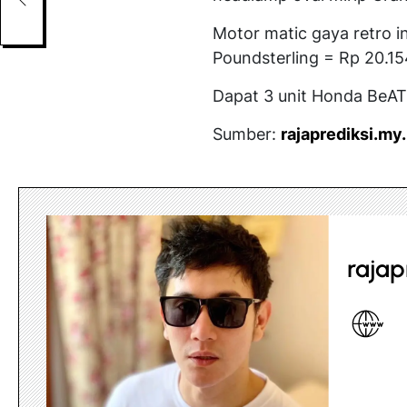
n
Motor matic gaya retro i
Poundsterling = Rp 20.15
Dapat 3 unit Honda BeAT
Sumber:
rajaprediksi.my.
rajap