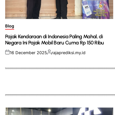
Posted
Blog
in
Pajak Kendaraan di Indonesia Paling Mahal, di
Negara Ini Pajak Mobil Baru Cuma Rp 150 Ribu
Posted
Posted
16 December 2025
rajaprediksi.my.id
on
by