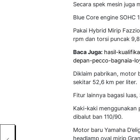
Secara spek mesin juga m
Blue Core engine SOHC 12
Pakai Hybrid Mirip Fazzi
rpm dan torsi puncak 9,
Baca Juga:
hasil-kualif
depan-pecco-bagnaia-lo
Diklaim pabrikan, motor 
sekitar 52,6 km per liter.
Fitur lainnya bagasi luas
Kaki-kaki menggunakan pe
dibalut ban 110/90.
lia
Motor baru Yamaha D’elig
headlamp oval mirip Gran