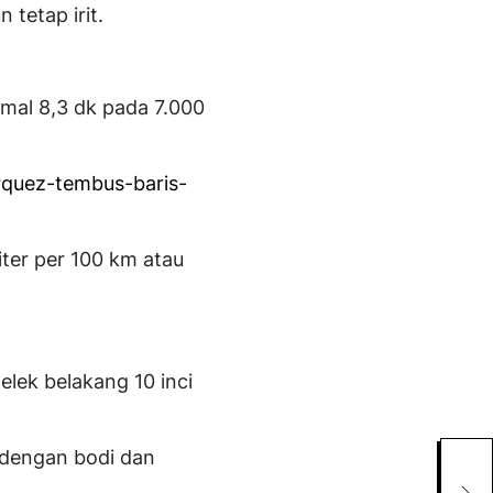
tetap irit.
imal 8,3 dk pada 7.000
rquez-tembus-baris-
iter per 100 km atau
elek belakang 10 inci
Mun
 dengan bodi dan
Ret