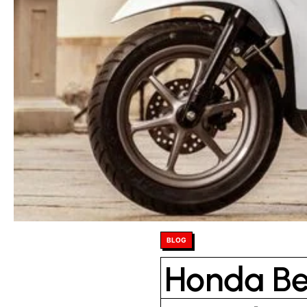
Posted
BLOG
in
Honda Be