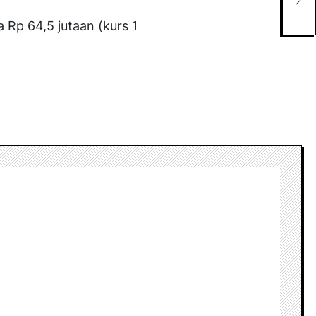
Har
Dib
 Rp 64,5 jutaan (kurs 1