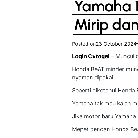
Yamaha 1
Mirip dan
Posted on
23 October 2024
Login Cvtogel
– Muncul 
Honda BeAT minder muncu
nyaman dipakai.
Seperti diketahui Honda 
Yamaha tak mau kalah me
Jika motor baru Yamaha D’
Mepet dengan Honda BeAT 