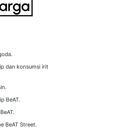
Harga
goda.
p dan konsumsi irit
in.
ip BeAT.
 BeAT.
pe BeAT Street.