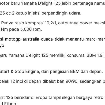
otor baru Yamaha D’elight 125 lebih bertenaga namun 
5 cc 2 katup injeksi berpendingin udara.
o Punya rasio kompresi 10,2:1, outputnya power maks
8 Nm pada 5.000 rpm.
ikasi-motogp-australia-cuaca-tidak-menentu-marc-ma
yo
baru Yamaha D’elight 125 memiliki konsumsi BBM 1,9 l
, Start & Stop Engine, dan pengisian BBM dari depan.
lek 12 inci di depan dibalut ban 90/90, sedangkan p
ht 125 beredar di Eropa tampil elegan bergaya retro
d Filano.