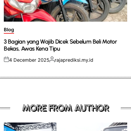
Posted
Blog
in
3 Bagian yang Wajib Dicek Sebelum Beli Motor
Bekas, Awas Kena Tipu
Posted
Posted
4 December 2025
rajaprediksi.my.id
on
by
MORE FROM AUTHOR