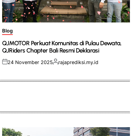
Posted
Blog
in
QJMOTOR Perkuat Komunitas di Pulau Dewata,
QJRiders Chapter Bali Resmi Deklarasi
Posted
Posted
24 November 2025
rajaprediksi.my.id
on
by