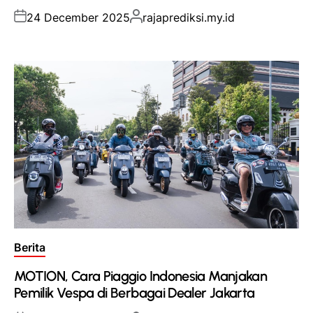
Posted
Posted
24 December 2025
rajaprediksi.my.id
on
by
Posted
Berita
in
MOTION, Cara Piaggio Indonesia Manjakan
Pemilik Vespa di Berbagai Dealer Jakarta