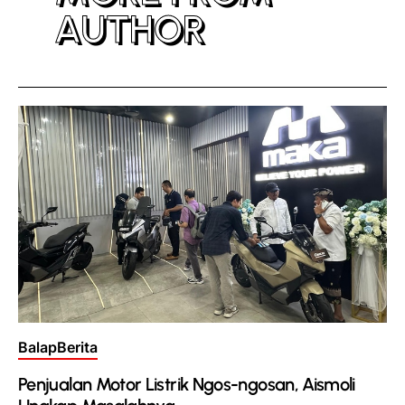
AUTHOR
Posted
Balap
Berita
in
Penjualan Motor Listrik Ngos-ngosan, Aismoli