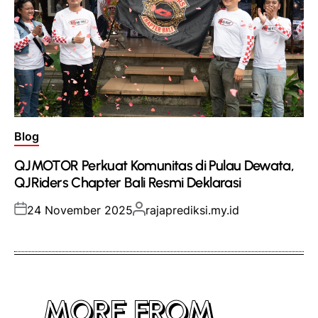
Posted
Blog
in
QJMOTOR Perkuat Komunitas di Pulau Dewata,
QJRiders Chapter Bali Resmi Deklarasi
Posted
Posted
24 November 2025
rajaprediksi.my.id
on
by
MORE FROM