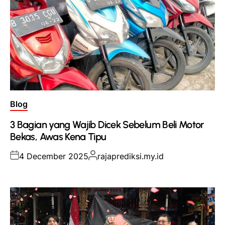
Posted
Blog
in
3 Bagian yang Wajib Dicek Sebelum Beli Motor
Bekas, Awas Kena Tipu
Posted
Posted
4 December 2025
rajaprediksi.my.id
on
by