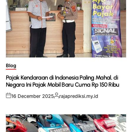
Posted
Blog
in
Pajak Kendaraan di Indonesia Paling Mahal, di
Negara Ini Pajak Mobil Baru Cuma Rp 150 Ribu
Posted
Posted
16 December 2025
rajaprediksi.my.id
on
by