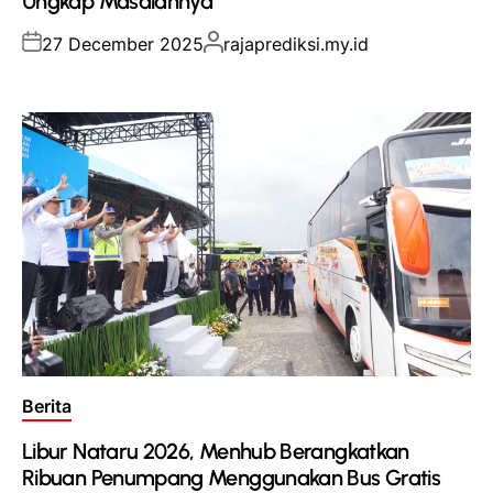
Ungkap Masalahnya
Posted
Posted
27 December 2025
rajaprediksi.my.id
on
by
Posted
Berita
in
Libur Nataru 2026, Menhub Berangkatkan
Ribuan Penumpang Menggunakan Bus Gratis