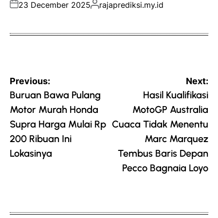
Posted
Posted
23 December 2025
rajaprediksi.my.id
on
by
Post
Previous:
Next:
navigation
Buruan Bawa Pulang
Hasil Kualifikasi
Motor Murah Honda
MotoGP Australia
Supra Harga Mulai Rp
Cuaca Tidak Menentu
200 Ribuan Ini
Marc Marquez
Lokasinya
Tembus Baris Depan
Pecco Bagnaia Loyo