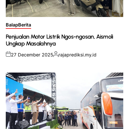
Posted
Balap
Berita
in
Penjualan Motor Listrik Ngos-ngosan, Aismoli
Ungkap Masalahnya
Posted
Posted
27 December 2025
rajaprediksi.my.id
on
by