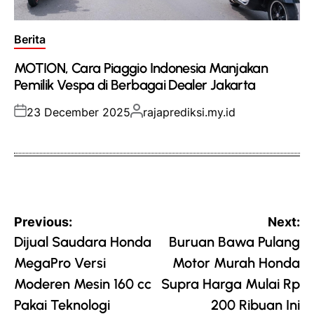
Posted
Berita
in
MOTION, Cara Piaggio Indonesia Manjakan
Pemilik Vespa di Berbagai Dealer Jakarta
Posted
Posted
23 December 2025
rajaprediksi.my.id
on
by
Post
Previous:
Next:
navigation
Dijual Saudara Honda
Buruan Bawa Pulang
MegaPro Versi
Motor Murah Honda
Moderen Mesin 160 cc
Supra Harga Mulai Rp
Pakai Teknologi
200 Ribuan Ini