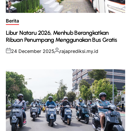
Posted
Berita
in
Libur Nataru 2026, Menhub Berangkatkan
Ribuan Penumpang Menggunakan Bus Gratis
Posted
Posted
24 December 2025
rajaprediksi.my.id
on
by