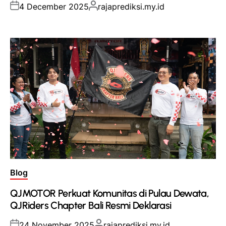
Posted
Posted
4 December 2025
rajaprediksi.my.id
on
by
Posted
Blog
in
QJMOTOR Perkuat Komunitas di Pulau Dewata,
QJRiders Chapter Bali Resmi Deklarasi
Posted
Posted
24 November 2025
rajaprediksi.my.id