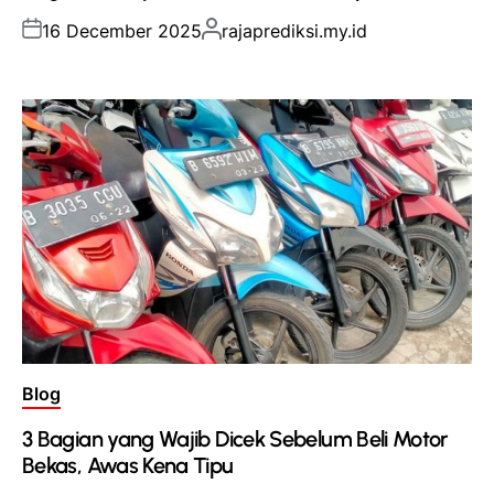
Posted
Posted
16 December 2025
rajaprediksi.my.id
on
by
Posted
Blog
in
3 Bagian yang Wajib Dicek Sebelum Beli Motor
Bekas, Awas Kena Tipu