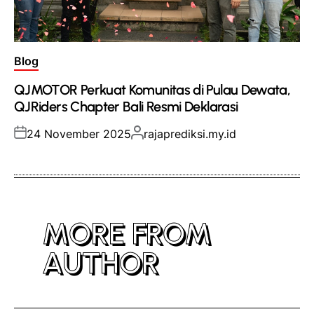
Posted
Blog
in
QJMOTOR Perkuat Komunitas di Pulau Dewata,
QJRiders Chapter Bali Resmi Deklarasi
Posted
Posted
24 November 2025
rajaprediksi.my.id
on
by
MORE FROM
AUTHOR