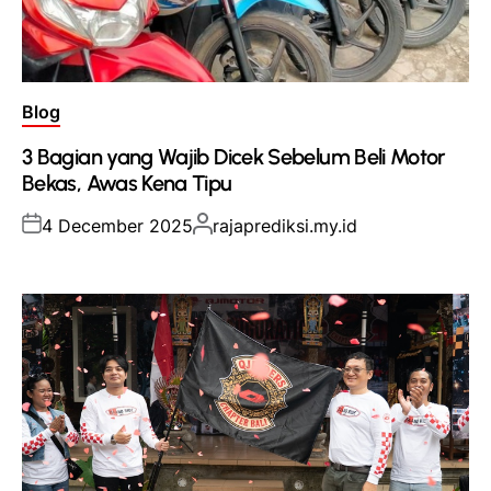
Posted
Blog
in
3 Bagian yang Wajib Dicek Sebelum Beli Motor
Bekas, Awas Kena Tipu
Posted
Posted
4 December 2025
rajaprediksi.my.id
on
by