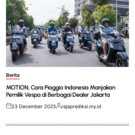
Posted
Berita
in
MOTION, Cara Piaggio Indonesia Manjakan
Pemilik Vespa di Berbagai Dealer Jakarta
Posted
Posted
23 December 2025
rajaprediksi.my.id
on
by