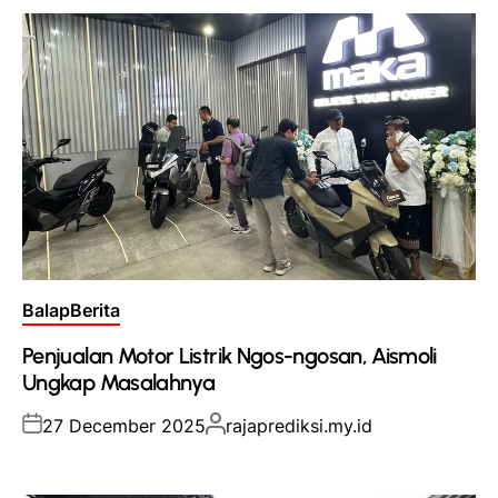
Posted
Balap
Berita
in
Penjualan Motor Listrik Ngos-ngosan, Aismoli
Ungkap Masalahnya
Posted
Posted
27 December 2025
rajaprediksi.my.id
on
by