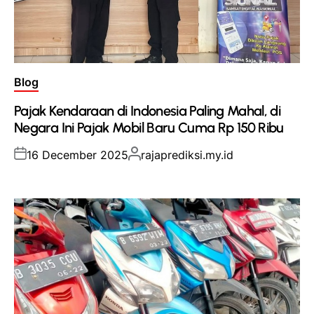
Posted
Blog
in
Pajak Kendaraan di Indonesia Paling Mahal, di
Negara Ini Pajak Mobil Baru Cuma Rp 150 Ribu
Posted
Posted
16 December 2025
rajaprediksi.my.id
on
by