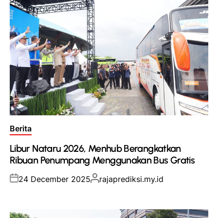
Posted
Berita
in
Libur Nataru 2026, Menhub Berangkatkan
Ribuan Penumpang Menggunakan Bus Gratis
Posted
Posted
24 December 2025
rajaprediksi.my.id
on
by