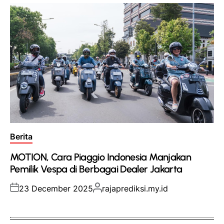
Posted
Berita
in
MOTION, Cara Piaggio Indonesia Manjakan
Pemilik Vespa di Berbagai Dealer Jakarta
Posted
Posted
23 December 2025
rajaprediksi.my.id
on
by