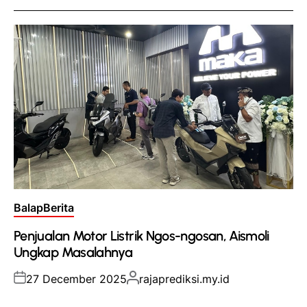
Posted
Balap
Berita
in
Penjualan Motor Listrik Ngos-ngosan, Aismoli
Ungkap Masalahnya
Posted
Posted
27 December 2025
rajaprediksi.my.id
on
by