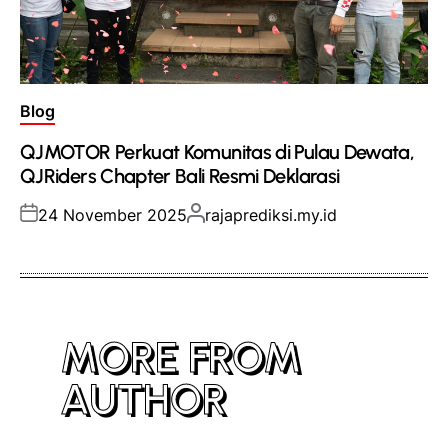
Posted
Blog
in
QJMOTOR Perkuat Komunitas di Pulau Dewata,
QJRiders Chapter Bali Resmi Deklarasi
Posted
Posted
24 November 2025
rajaprediksi.my.id
on
by
MORE FROM
AUTHOR