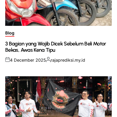
Posted
Blog
in
3 Bagian yang Wajib Dicek Sebelum Beli Motor
Bekas, Awas Kena Tipu
Posted
Posted
4 December 2025
rajaprediksi.my.id
on
by