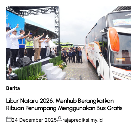
Posted
Berita
in
Libur Nataru 2026, Menhub Berangkatkan
Ribuan Penumpang Menggunakan Bus Gratis
Posted
Posted
24 December 2025
rajaprediksi.my.id
on
by