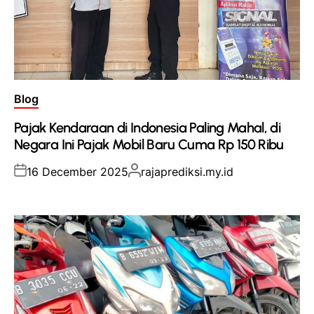
Posted
Blog
in
Pajak Kendaraan di Indonesia Paling Mahal, di
Negara Ini Pajak Mobil Baru Cuma Rp 150 Ribu
Posted
Posted
16 December 2025
rajaprediksi.my.id
on
by