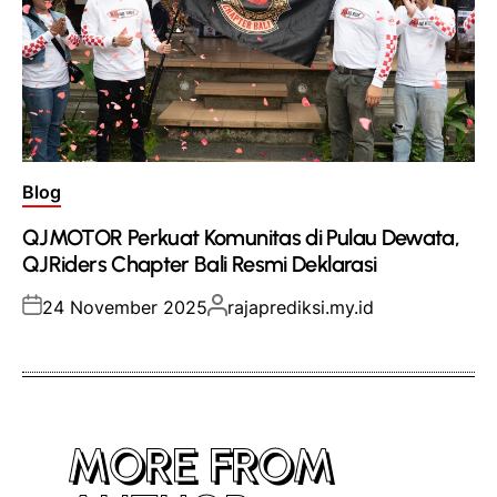
Posted
Blog
in
QJMOTOR Perkuat Komunitas di Pulau Dewata,
QJRiders Chapter Bali Resmi Deklarasi
Posted
Posted
24 November 2025
rajaprediksi.my.id
on
by
MORE FROM