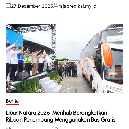
Posted
Posted
27 December 2025
rajaprediksi.my.id
on
by
Posted
Berita
in
Libur Nataru 2026, Menhub Berangkatkan
Ribuan Penumpang Menggunakan Bus Gratis