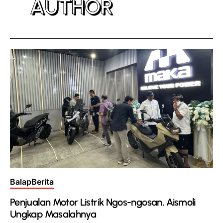
AUTHOR
Posted
Balap
Berita
in
Penjualan Motor Listrik Ngos-ngosan, Aismoli
Ungkap Masalahnya