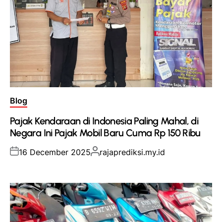
Posted
Blog
in
Pajak Kendaraan di Indonesia Paling Mahal, di
Negara Ini Pajak Mobil Baru Cuma Rp 150 Ribu
Posted
Posted
16 December 2025
rajaprediksi.my.id
on
by