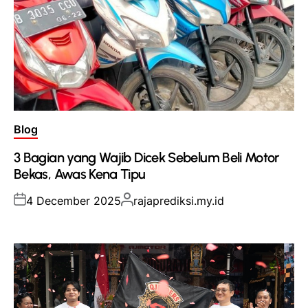
Posted
Blog
in
3 Bagian yang Wajib Dicek Sebelum Beli Motor
Bekas, Awas Kena Tipu
Posted
Posted
4 December 2025
rajaprediksi.my.id
on
by