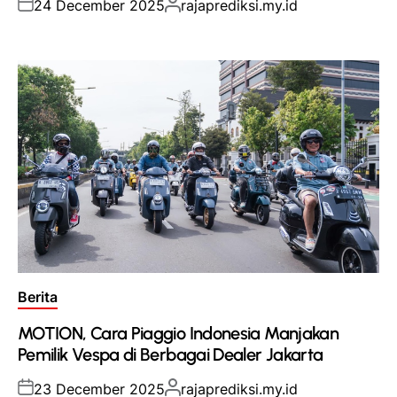
Posted
Posted
24 December 2025
rajaprediksi.my.id
on
by
Posted
Berita
in
MOTION, Cara Piaggio Indonesia Manjakan
Pemilik Vespa di Berbagai Dealer Jakarta
Posted
Posted
23 December 2025
rajaprediksi.my.id